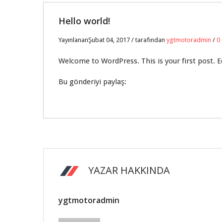
04
Hello world!
ŞUB
YayınlananŞubat 04, 2017 / tarafından
ygtmotoradmin
/
0
0
Welcome to WordPress. This is your first post. Edi
Bu gönderiyi paylaş:
YAZAR HAKKINDA
ygtmotoradmin