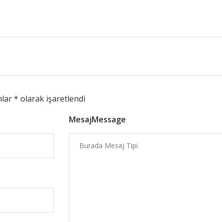
nlar
*
olarak işaretlendi
MesajMessage