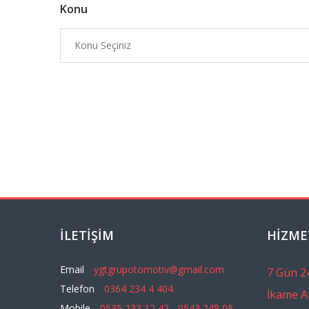
Konu
İLETIŞIM
HIZME
Email
ygtgrupotomotiv@gmail.com
7 Gün 24
Telefon
0364 234 4 404
İkame A
Mobile
0535 233 12 42 - 0543 248 08