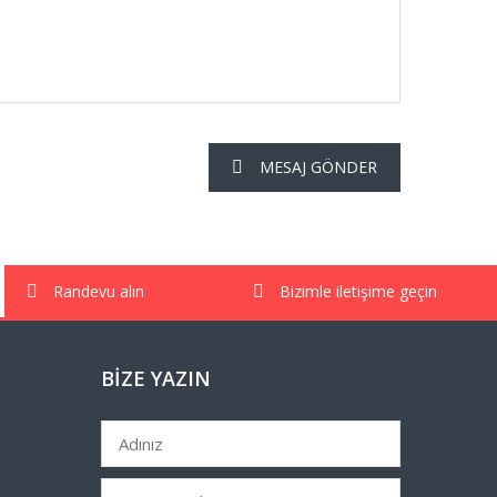
MESAJ GÖNDER
Randevu alın
Bizimle iletişime geçin
BIZE YAZIN