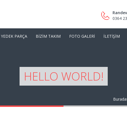
Randev
0364 23
YEDEK PARÇA
BIZIM TAKIM
FOTO GALERI
İLETIŞIM
HELLO WORLD!
Buradas