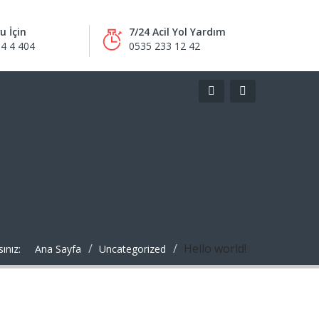
u İçin
7/24 Acil Yol Yardım
4 4 404
0535 233 12 42
Hello world!
ınız:
Ana Sayfa
Uncategorized