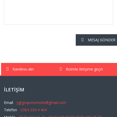
MESAJ GÖNDER
Randevu alın
Bizimle iletişime geçin
İLETIŞIM
Email
ygtgrupotomotiv@gmail.com
Telefon
0364 234 4 404